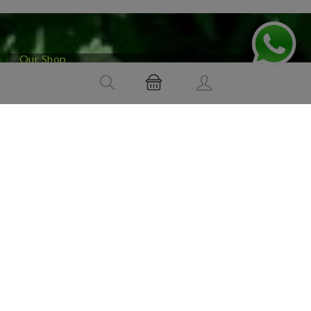
Our Shop
Hempsquare
Infiorescenze cannabis light
Grinder
Accessori
Autofiorenti
BIO Sport
Bong, Chillum , Narghilè
Borse