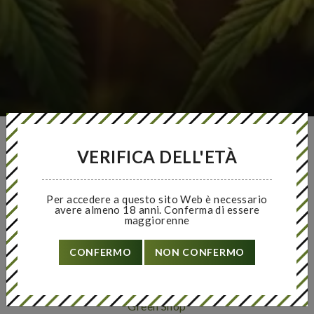
VERIFICA DELL'ETÀ
FREE SHIPPING
PAGAMENTI SICURI
Per ordini maggiori di €80
Pagamenti online sicuri
Per accedere a questo sito Web è necessario
avere almeno 18 anni. Conferma di essere
maggiorenne
CONFERMO
NON CONFERMO
24 X 7 SERVICE
VELOCI E DISCRETI
Servizio disponibile 24/7
Veloci, sicuri ed efficenti
Green Shop