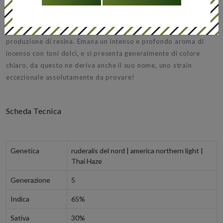
di cannabis sative che indiche.
Nonostante sia un autofiorente, raggiunge ottime dimensioni,
con un periodo di fioritura di circa due mesi e abbondante
produzione di resina. Emana un intenso e profondo aroma di
incenso con toni dolci, e si presenta generalmente di colore
chiaro, da questo ne deriva anche il suo nome, uno strain
eccezionale assolutamente da provare!
Scheda Tecnica
Genetica
ruderalis del nord | america northern light |
Thai Haze
Generazione
5
Indica
65%
Sativa
30%