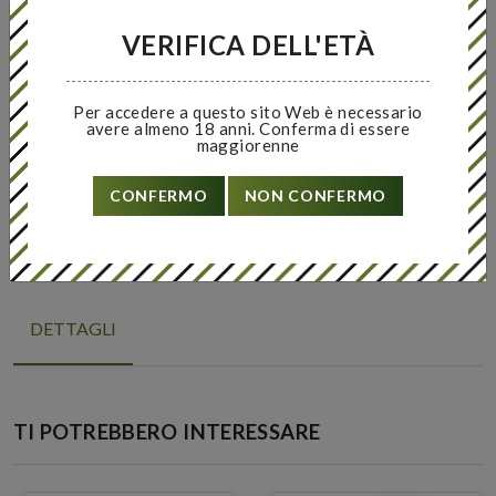
Quantità
VERIFICA DELL'ETÀ
Per accedere a questo sito Web è necessario
avere almeno 18 anni. Conferma di essere
maggiorenne
ACQUISTA
CONFERMO
NON CONFERMO
Share It
DETTAGLI
TI POTREBBERO INTERESSARE