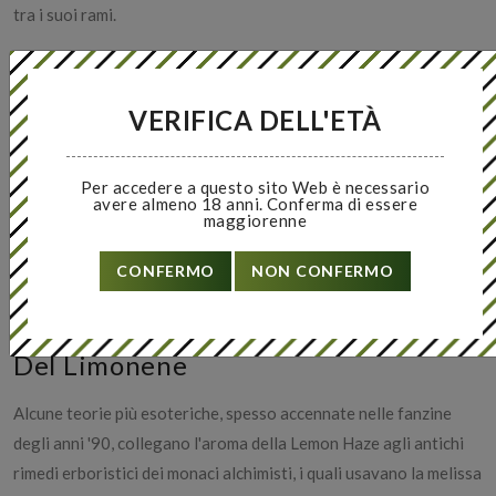
tra i suoi rami.​
​Il "Focus Dell'Artista"
Negli ambienti underground di Amsterdam si vocifera che
VERIFICA DELL'ETÀ
diversi scrittori e designer famosi tenessero un barattolo di
Lemon Haze aperto sulla scrivania, senza consumarla, solo per
Per accedere a questo sito Web è necessario
permettere ai terpeni agrumati di evaporare nell'aria.
avere almeno 18 anni. Conferma di essere
maggiorenne
Sostenevano che l'aroma stimolasse l'emisfero destro del
cervello, sbloccando la creatività e cancellando il cosiddetto
CONFERMO
NON CONFERMO
"blocco dello scrittore" in pochi minuti.​
​Il Segreto Dei Monaci E L'alchimia
Del Limonene
Alcune teorie più esoteriche, spesso accennate nelle fanzine
degli anni '90, collegano l'aroma della Lemon Haze agli antichi
rimedi erboristici dei monaci alchimisti, i quali usavano la melissa