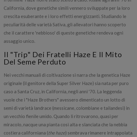
California, dove genetiche simili vennero sviluppate per la loro
crescita esuberante e i loro effetti energizzanti. Studiando le
peculiarità delle varietà Sativa, gli allevatori hanno scoperto
che il carattere 'nebbioso' di queste genetiche rendeva ogni
assaggio unico.
​Il "Trip" Dei Fratelli Haze E Il Mito
Del Seme Perduto
Nei vecchi manuali di coltivazione si narra che la genetica Haze
originale (il genitore della Super Silver Haze) sia nata per puro
caso a Santa Cruz, in California, negli anni '70. La leggenda
vuole che i "Haze Brothers" avessero dimenticato un lotto di
semi di varietà landrace (messicane, colombiane e tailandesi) in
un vecchio fienile umido. Quando li ritrovarono, quasi per
miracolo, nacque una pianta così alta e slanciata che la nebbia
costiera californiana (
the haze
) sembrava rimanere intrappolata