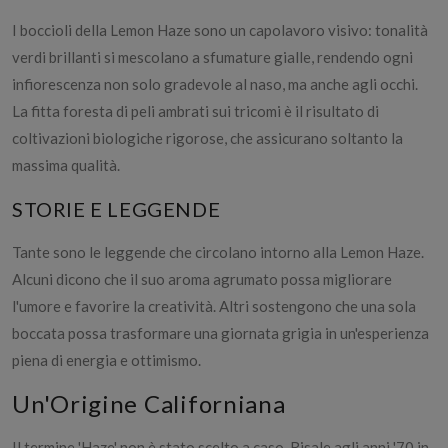
I boccioli della Lemon Haze sono un capolavoro visivo: tonalità
verdi brillanti si mescolano a sfumature gialle, rendendo ogni
infiorescenza non solo gradevole al naso, ma anche agli occhi.
La fitta foresta di peli ambrati sui tricomi è il risultato di
coltivazioni biologiche rigorose, che assicurano soltanto la
massima qualità.
STORIE E LEGGENDE
Tante sono le leggende che circolano intorno alla Lemon Haze.
Alcuni dicono che il suo aroma agrumato possa migliorare
l'umore e favorire la creatività. Altri sostengono che una sola
boccata possa trasformare una giornata grigia in un'esperienza
piena di energia e ottimismo.
Un'Origine Californiana
Il termine 'Haze' non è stato scelto a caso. Risale agli anni '70 in